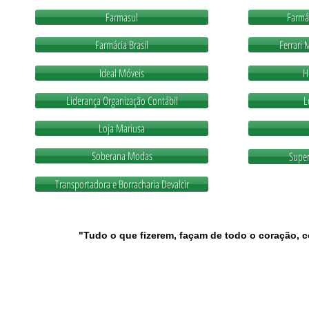
Farmasul
Farmác
Farmácia Brasil
Ferrari 
Ideal Móveis
H
Liderança Organização Contábil
L
Loja Mariusa
Soberana Modas
Super
Transportadora e Borracharia Devalcir
"Tudo o que fizerem, façam de todo o coração, c