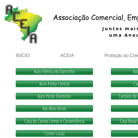
Associação Comercial, Emp
Juntos mais
uma Anau
INICIO
ACEIA
Proteção ao Cré
Auto Elétrica do Dantinho
Aut
Auto Posto Central
Car
Auto Posto Dantinho
Cartório de 
Bar Altas Horas
Casa de Carnes Lemes e Conveniência
Casa Nova 
Center Lucas